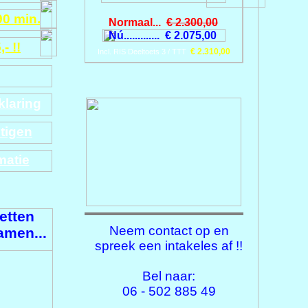
90 min.
Normaal...
€ 2.300,00
Nú............. € 2.075,00
- !!
€ 2.310,00
Incl. RIS Deeltoets 3 / TTT
laring
tigen
matie
etten
Neem contact op en
amen...
spreek een intakeles af !!
Bel naar:
06 - 502 885 49