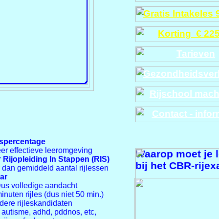
Gratis Intakeles 
Korting € 225,
Tarieven
Gezondheidsverk
Rijschool mach
Contact - infor
gspercentage
r effectieve leeromgeving
Waarop moet je l
r
Rijopleiding In Stappen (RIS)
bij het CBR-rijex
dan gemiddeld aantal rijlessen
ar
 Dus volledige aandacht
nuten rijles (dus niet 50 min.)
ere rijleskandidaten
 autisme, adhd, pddnos, etc,