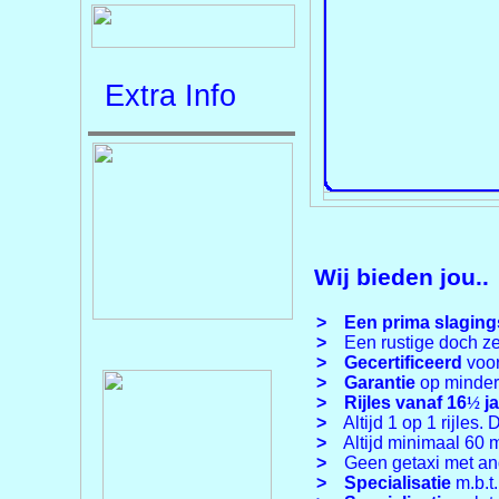
Extra Info
Wij bieden jou..
>
Een prima slagin
>
Een rustige doch zee
>
Gecertificeerd
voo
>
Garantie
op minder 
>
Rijles vanaf 16
½
ja
>
Altijd 1 op 1 rijles.
>
Altijd minimaal 60 mi
>
Geen getaxi met and
>
Specialisatie
m.b.t.